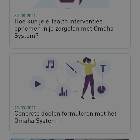
VISITOR_PRIVACY_METADATA
5 maan
YouTube
30-08-2021
wek
.youtube.com
Hoe kun je eHealth interventies
opnemen in je zorgplan met Omaha
System?
TiPMix
.www.omahasystem.nl
59 mi
57 sec
29-03-2021
Concrete doelen formuleren met het
Omaha System
x-ms-routing-name
59 mi
Microsoft
57 sec
.www.omahasystem.nl