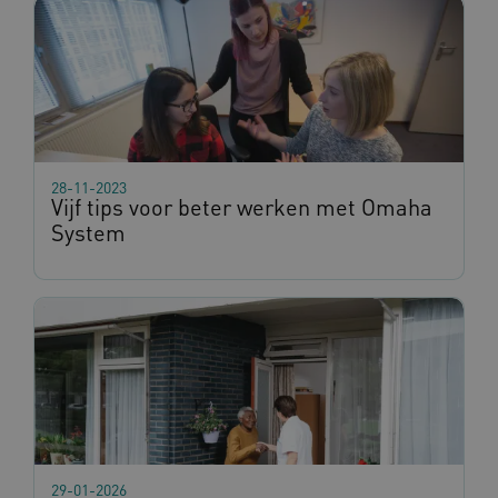
ARRAffinity
Sess
Microsoft
Corporation
.www.omahasystem.nl
28-11-2023
Vijf tips voor beter werken met Omaha
System
ASLBSA
www.omahasystem.nl
Sess
CookieScriptConsent
1 ja
CookieScript
29-01-2026
www.omahasystem.nl