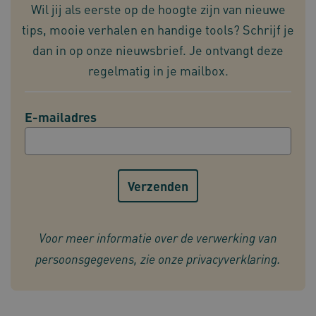
AWSALB
1 week
Amazon.com Inc.
en
Wil jij als eerste op de hoogte zijn van nieuwe
A
m484.omahasystem.nl
functionaliteit
b
voorkeuren
tips, mooie verhalen en handige tools? Schrijf je
i
van de
website-
g
dan in op onze nieuwsbrief. Je ontvangt deze
gebruikers op
a
te slaan en te
G
regelmatig in je mailbox.
volgen om
c
hun
g
surfervaring
g
te verbeteren.
E-mailadres
Het kan ook
worden
w
betrokken bij
het
verzamelen
w
van analytics
gegevens om
i
te meten hoe
p
BCSessionID
www.omahasystem.nl
Sessie
gebruikers
e
omgaan met
g
de functies
b
van de site.
Voor meer informatie over de verwerking van
t
persoonsgegevens, zie onze
privacyverklaring
.
a
v
_ga_022XG4E1SF
.omahasystem.nl
1 jaar 1
e
maand