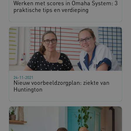
Werken met scores in Omaha System: 3
praktische tips en verdieping
__Secure-YNID
.youtube.com
5 maan
wek
__Secure-ROLLOUT_TOKEN
.youtube.com
5 maan
wek
ARRAffinitySameSite
Sess
Microsoft
Corporation
.www.omahasystem.nl
24-11-2021
Nieuw voorbeeldzorgplan: ziekte van
Huntington
ASLBSACORS
www.omahasystem.nl
Sess