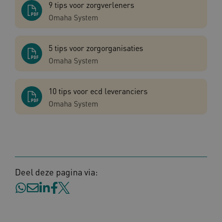
VISITOR_PRIVACY_METADATA
5 maan
YouTube
9 tips voor zorgverleners
wek
.youtube.com
Omaha System
5 tips voor zorgorganisaties
Omaha System
10 tips voor ecd leveranciers
TiPMix
.www.omahasystem.nl
59 mi
Omaha System
57 sec
Deel deze pagina via:
x-ms-routing-name
59 mi
Microsoft
57 sec
.www.omahasystem.nl