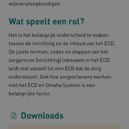
wijkverpleegkundigen
Naam
Provider
/
Domein
Verval
UMB_SESSION
www.omahasystem.nl
Sess
Wat speelt een rol?
Het is het belangrijk onderscheid te maken
tussen de inrichting en de inhoud van het ECD.
BCSessionID
vilans.blueconic.net
1 jaa
maa
De juiste termen, codes en stappen van het
zorgproces (inrichting) inbouwen in het ECD
leidt niet vanzelf tot een ECD dat de zorg
ondersteunt. Ook hoe zorgverleners werken
met het ECD en Omaha System is een
AWSALBCORS
1 w
Amazon.com Inc.
m484.omahasystem.nl
belangrijke factor.
Google Privacy Policy
Downloads