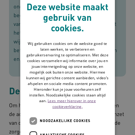
Deze website maakt
ondersteunend in hun werk. Om te
gebruik van
begrijpen hoe dat komt, onderzochten we
vanuit de Stichting Omaha System Support
cookies.
het gebruik van het ECD in de
wijkverpleging. Wat gaat goed, wat kan
Wij gebruiken cookies om de website goed te
beter? Wat is er nodig om dit te verbeteren
laten werken, te verbeteren en
gebruikerservaring te optimaliseren. Met deze
en wie kan daarin een rol vervullen?
cookies verzamelen wij informatie over jou en
jouw internetgedrag op onze website, en
mogelijk ook buiten onze website. Hiermee
kunnen wij gerichte content aanbieden, video’s
afspelen en sociale media content promoten.
De bevindingen en tips
Hieronder kun je jouw voorkeuren zelf
instellen. Noodzakelijke cookies staan altijd
aan.
Lees meer hierover in onze
Om het ECD optimaal te kunnen gebruiken en
cookieverklaring.
de administratieve lasten te verlagen is de inzet
NOODZAKELIJKE COOKIES
van drie partijen nodig: de ECD leverancier, de
zorgorganisatie en de zorgmedewerkers.
ANALYTISCHE COOKIES