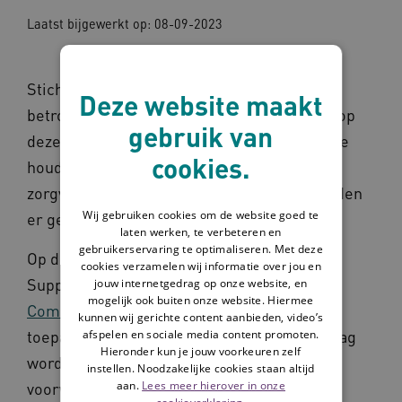
Laatst bijgewerkt op: 08-09-2023
Stichting Omaha System Support en andere
Deze website maakt
betrokkenen streven er naar de informatie op
gebruik van
deze website juist, actueel en beschikbaar te
cookies.
houden. We kunnen daar ondanks onze
zorgvuldigheid niet voor instaan en aanvaarden
Wij gebruiken cookies om de website goed te
er geen aansprakelijkheid voor.
laten werken, te verbeteren en
gebruikerservaring te optimaliseren. Met deze
Op de teksten van Stichting Omaha System
cookies verzamelen wij informatie over jou en
Support op deze website is de
Creative
jouw internetgedrag op onze website, en
mogelijk ook buiten onze website. Hiermee
Commons CC BY-NC-SA 4.0 licentie
van
kunnen wij gerichte content aanbieden, video’s
toepassing. Dit betekent dat het gebruikt mag
afspelen en sociale media content promoten.
Hieronder kun je jouw voorkeuren zelf
worden als wordt voldaan aan onderstaande
instellen. Noodzakelijke cookies staan altijd
aan.
Lees meer hierover in onze
voorwaarden: