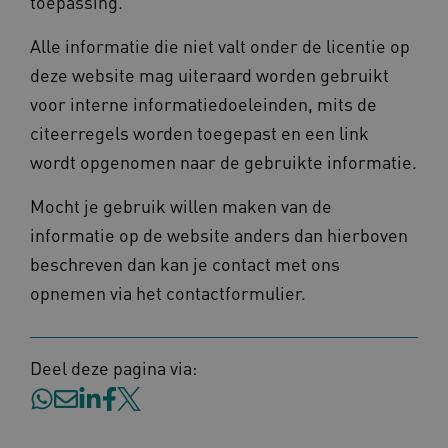
toepassing.
Marketing cookies
Functionele cookies
Alle informatie die niet valt onder de licentie op
Deze functionele en technische cookies zorgen
ervoor dat de website werkt. Deze cookies
deze website mag uiteraard worden gebruikt
worden altijd geplaatst en maken geen inbreuk
op uw privacy.
voor interne informatiedoeleinden, mits de
Naam
Provider
/
Domein
Verval
citeerregels worden toegepast en een link
UMB_SESSION
www.omahasystem.nl
Sess
wordt opgenomen naar de gebruikte informatie.
Mocht je gebruik willen maken van de
informatie op de website anders dan hierboven
BCSessionID
vilans.blueconic.net
1 jaa
beschreven dan kan je contact met ons
maa
opnemen via het contactformulier.
Deel deze pagina via:
AWSALBCORS
1 w
Amazon.com Inc.
m484.omahasystem.nl
Google Privacy Policy