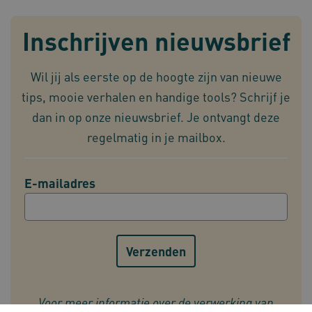
Inschrijven nieuwsbrief
VISITOR_PRIVACY_METADATA
5 maan
YouTube
Wil jij als eerste op de hoogte zijn van nieuwe
wek
.youtube.com
tips, mooie verhalen en handige tools? Schrijf je
dan in op onze nieuwsbrief. Je ontvangt deze
regelmatig in je mailbox.
E-mailadres
TiPMix
.www.omahasystem.nl
59 mi
57 sec
Voor meer informatie over de verwerking van