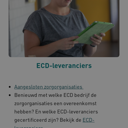
AWSALBCORS
1 w
Amazon.com Inc.
m484.omahasystem.nl
Google Privacy Policy
ECD-leveranciers
VISITOR_PRIVACY_METADATA
5 maan
YouTube
wek
.youtube.com
Aangesloten zorgorganisaties
Benieuwd met welke ECD bedrijf de
zorgorganisaties een overeenkomst
hebben? En welke ECD-leveranciers
gecertificeerd zijn? Bekijk de
ECD-
leveranciers