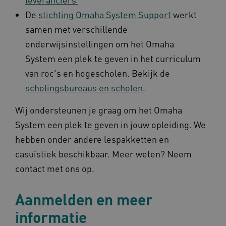
De
stichting Omaha System Support
werkt
TiPMix
.www.omahasystem.nl
59 mi
57 sec
samen met verschillende
onderwijsinstellingen om het Omaha
System een plek te geven in het curriculum
van roc's en hogescholen. Bekijk de
scholingsbureaus en scholen
.
x-ms-routing-name
59 mi
Microsoft
57 sec
.www.omahasystem.nl
Wij ondersteunen je graag om het Omaha
System een plek te geven in jouw opleiding. We
hebben onder andere lespakketten en
casuïstiek beschikbaar. Meer weten? Neem
ARRAffinity
Sess
Microsoft
contact met ons op.
Corporation
.www.omahasystem.nl
Aanmelden en meer
informatie