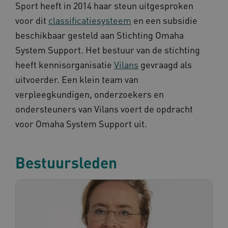
Sport heeft in 2014 haar steun uitgesproken
AWSALBCORS
1 w
Amazon.com Inc.
m484.omahasystem.nl
voor dit
classificatiesysteem
en een subsidie
Google Privacy Policy
beschikbaar gesteld aan Stichting Omaha
System Support. Het bestuur van de stichting
heeft kennisorganisatie
Vilans
gevraagd als
uitvoerder. Een klein team van
VISITOR_PRIVACY_METADATA
5 maan
YouTube
wek
.youtube.com
verpleegkundigen, onderzoekers en
ondersteuners van Vilans voert de opdracht
voor Omaha System Support uit.
Bestuursleden
TiPMix
.www.omahasystem.nl
59 mi
57 sec