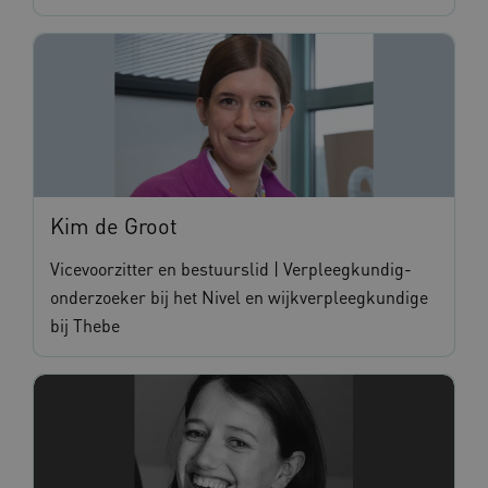
CookieScriptConsent
1 ja
CookieScript
www.omahasystem.nl
Kim de Groot
__Secure-YNID
.youtube.com
5 maan
wek
Vicevoorzitter en bestuurslid | Verpleegkundig-
__Secure-ROLLOUT_TOKEN
.youtube.com
5 maan
onderzoeker bij het Nivel en wijkverpleegkundige
wek
bij Thebe
ARRAffinitySameSite
Sess
Microsoft
Corporation
.www.omahasystem.nl