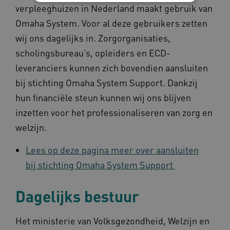
verpleeghuizen in Nederland maakt gebruik van
Omaha System. Voor al deze gebruikers zetten
Noodzakelijke cookies
Analytische cookies
wij ons dagelijks in. Zorgorganisaties,
Marketing cookies
Functionele cookies
scholingsbureau’s, opleiders en ECD-
Deze functionele en technische cookies zorgen
ervoor dat de website werkt. Deze cookies
leveranciers kunnen zich bovendien aansluiten
worden altijd geplaatst en maken geen inbreuk
bij stichting Omaha System Support. Dankzij
op uw privacy.
hun financiële steun kunnen wij ons blijven
Naam
Provider
/
Domein
Verval
inzetten voor het professionaliseren van zorg en
UMB_SESSION
www.omahasystem.nl
Sess
welzijn.
Lees op deze pagina meer over aansluiten
BCSessionID
vilans.blueconic.net
1 jaa
bij stichting Omaha System Support
maa
Dagelijks bestuur
Het ministerie van Volksgezondheid, Welzijn en