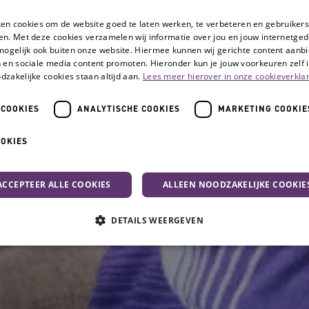
ken cookies om de website goed te laten werken, te verbeteren en gebruikers
en. Met deze cookies verzamelen wij informatie over jou en jouw internetge
mogelijk ook buiten onze website. Hiermee kunnen wij gerichte content aanbi
 en sociale media content promoten. Hieronder kun je jouw voorkeuren zelf i
dzakelijke cookies staan altijd aan.
Lees meer hierover in onze cookieverklar
 COOKIES
ANALYTISCHE COOKIES
MARKETING COOKIE
OOKIES
ACCEPTEER ALLE COOKIES
ALLEEN NOODZAKELIJKE COOKIE
DETAILS WEERGEVEN
zakelijke cookies
Analytische cookies
Marketing cookies
Functionele co
che cookies zorgen ervoor dat de website werkt. Deze cookies worden altijd geplaatst