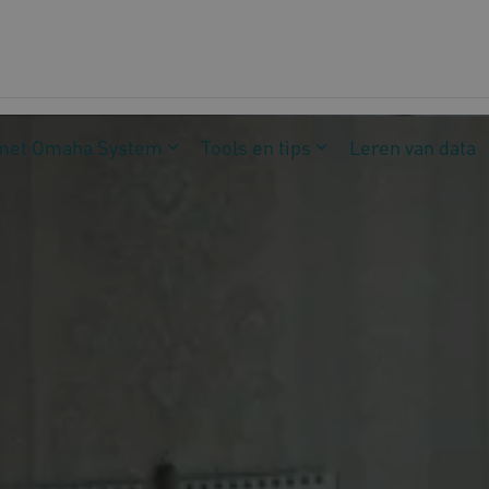
met Omaha System
Tools en tips
Leren van data