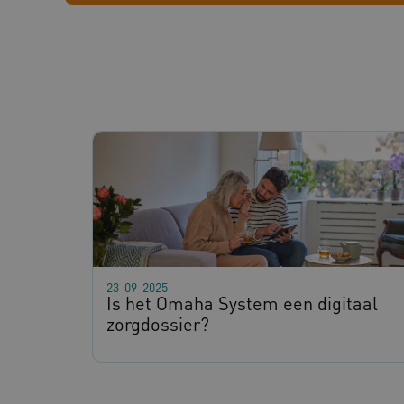
ARRAffinity
ASLBSA
CookieScriptConsent
__Secure-YNID
23-09-2025
Is het Omaha System een digitaal
__Secure-ROLLOUT_TOKE
zorgdossier?
ARRAffinitySameSite