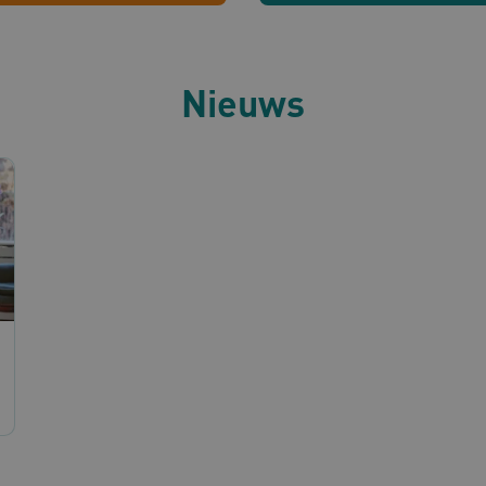
wordt gestuurd om een consistente ge
behouden.
Sessie
Deze cookie wordt ingesteld door webs
Microsoft
Windows Azure-cloudplatform. Het wo
Corporation
taakverdeling om ervoor te zorgen da
Nieuws
.www.omahasystem.nl
bezoekerspagina's tijdens elke browses
worden gerouteerd.
www.omahasystem.nl
Sessie
Deze cookie wordt meestal gebruikt o
efficiënte gebruikerservaring te gara
load balancing op de webserver, om e
gebruikersverzoeken worden doorgestu
in elke surfsessie.
1 jaar
Deze cookie wordt gebruikt door de Co
CookieScript
om de cookievoorkeuren van bezoeke
www.omahasystem.nl
cookie-banner van Cookie-Script.com i
te werken.
.youtube.com
5 maanden 4
weken
N
.youtube.com
5 maanden 4
weken
Sessie
Bij het gebruik van Microsoft Azure al
Microsoft
inschakelen van load balancing, zorgt
Corporation
verzoeken van één bezoekersbrowserses
.www.omahasystem.nl
server in het cluster worden afgehand