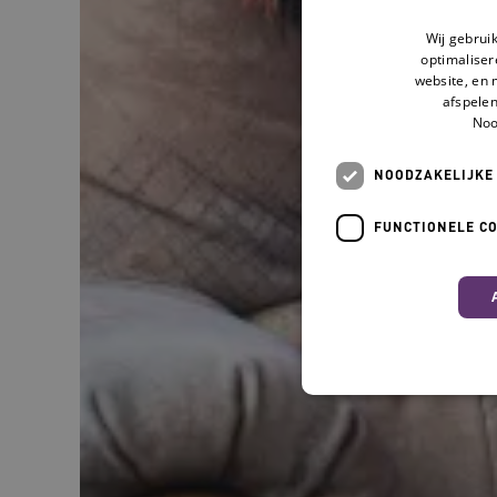
Wij gebrui
optimaliser
website, en 
afspelen
Noo
NOODZAKELIJKE
FUNCTIONELE C
Nood
Deze functionele en technis