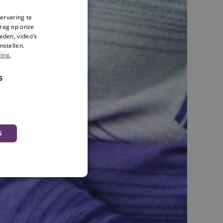
ervaring te
drag op onze
eden, video’s
nstellen.
ing.
S
S
okies
 en maken geen inbreuk op