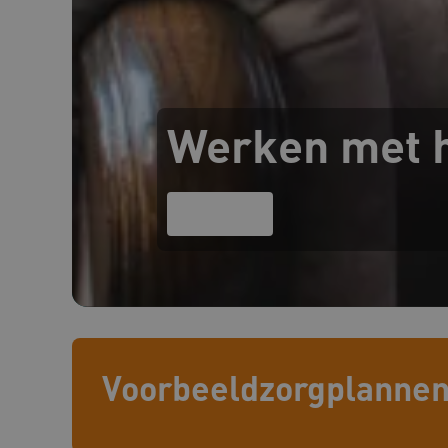
uw privacy.
Naam
UMB_SESSION
BCSessionID
Werken met 
AWSALBCORS
Google Privacy Poli
Lees meer
VISITOR_PRIVACY_METAD
TiPMix
Voorbeeldzorgplanne
x-ms-routing-name