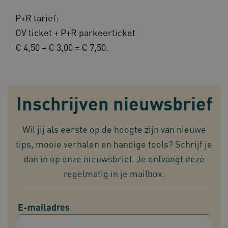
P+R tarief:
OV ticket + P+R parkeerticket
x-ms-routing-name
59 mi
Microsoft
€ 4,50 + € 3,00 = € 7,50.
57 sec
.www.omahasystem.nl
Inschrijven nieuwsbrief
ARRAffinity
Sess
Microsoft
Corporation
.www.omahasystem.nl
Wil jij als eerste op de hoogte zijn van nieuwe
tips, mooie verhalen en handige tools? Schrijf je
dan in op onze nieuwsbrief. Je ontvangt deze
regelmatig in je mailbox.
ASLBSA
www.omahasystem.nl
Sess
E-mailadres