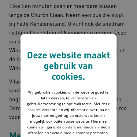
Elke tien minuten gaan er meerdere bussen
langs de Churchilllaan. Neem een bus die stopt
bij halte Kanaleneiland. U kunt ook de sneltram
richting IJsselstein of Nieuwegein nemen. Deze
vertrekt iedere 7 minuten. Stap uit op halte
Winkelcentrum Kanaleneiland. Loop nadat u uit
Deze website maakt
de bus of sneltram bent gestapt naar
gebruik van
Winkelcentrum Nova (Kanaleneiland).
cookies.
Vilans is te vinden op de 11e, 12e en 13e
verdieping boven het winkelcentrum in het
Wij gebruiken cookies om de website goed te
laten werken, te verbeteren en
hoge, witte gebouw, de kantoortoren ‘Piet van
gebruikerservaring te optimaliseren. Met deze
Dommelenhuis’. De 11e verdieping is ingeruimd
cookies verzamelen wij informatie over jou en
jouw internetgedrag op onze website, en
voor het programma Waardigheid en trots.
mogelijk ook buiten onze website. Hiermee
kunnen wij gerichte content aanbieden, video’s
Met de fiets of te voet
afspelen en sociale media content promoten.