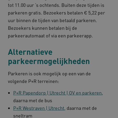
AWSALBCORS
1 w
Amazon.com Inc.
tot 11.00 uur ‘s ochtends. Buiten deze tijden is
m484.omahasystem.nl
Google Privacy Policy
parkeren gratis. Bezoekers betalen € 5,22 per
uur binnen de tijden van betaald parkeren.
Bezoekers kunnen betalen bij de
parkeerautomaat of via een parkeerapp.
VISITOR_PRIVACY_METADATA
5 maan
YouTube
wek
.youtube.com
Alternatieve
parkeermogelijkheden
Parkeren is ook mogelijk op een van de
volgende P+R terreinen:
P+R Papendorp | Utrecht | OV en parkeren,
TiPMix
.www.omahasystem.nl
59 mi
57 sec
daarna met de bus
P+R Westraven | Utrecht,
daarna met de
sneltram