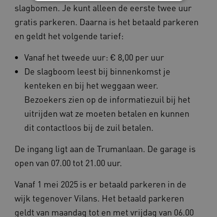
slagbomen. Je kunt alleen de eerste twee uur
gratis parkeren. Daarna is het betaald parkeren
Noodzakelijke cookies
Analytische cookies
en geldt het volgende tarief:
Marketing cookies
Functionele cookies
Deze functionele en technische cookies zorgen
Vanaf het tweede uur: € 8,00 per uur
ervoor dat de website werkt. Deze cookies
worden altijd geplaatst en maken geen inbreuk
De slagboom leest bij binnenkomst je
op uw privacy.
kenteken en bij het weggaan weer.
Naam
Provider
/
Domein
Verval
Bezoekers zien op de informatiezuil bij het
UMB_SESSION
www.omahasystem.nl
Sess
uitrijden wat ze moeten betalen en kunnen
dit contactloos bij de zuil betalen.
De ingang ligt aan de Trumanlaan. De garage is
BCSessionID
vilans.blueconic.net
1 jaa
maa
open van 07.00 tot 21.00 uur.
Vanaf 1 mei 2025 is er betaald parkeren in de
wijk tegenover Vilans. Het betaald parkeren
geldt van maandag tot en met vrijdag van 06.00