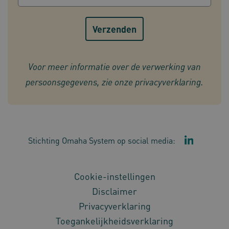
CookieScriptConsent
1 ja
CookieScript
www.omahasystem.nl
Voor meer informatie over de verwerking van
persoonsgegevens, zie onze
privacyverklaring
.
__Secure-YNID
.youtube.com
5 maan
wek
__Secure-ROLLOUT_TOKEN
.youtube.com
5 maan
Stichting Omaha System op social media:
Ga naar de
wek
ARRAffinitySameSite
Sess
Microsoft
Corporation
.www.omahasystem.nl
Cookie-instellingen
Disclaimer
Privacyverklaring
Toegankelijkheidsverklaring