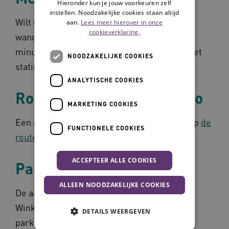
Hieronder kun je jouw voorkeuren zelf
instellen. Noodzakelijke cookies staan altijd
Wilt u vanaf het station Utrecht CS fietsen of
aan.
Lees meer hierover in onze
cookieverklaring.
wandelen? Wandelen duurt ongeveer 30
minuten, fietsen ongeveer 10 minuten. Bij het
NOODZAKELIJKE COOKIES
station zijn
OV-fietsen
te huur.
ANALYTISCHE COOKIES
Routebeschrijving per auto
MARKETING COOKIES
Een actuele routebeschrijving is te vinden op
de
FUNCTIONELE COOKIES
routeplanner van de ANWB
.
ACCEPTEER ALLE COOKIES
Parkeerbeleid
ALLEEN NOODZAKELIJKE COOKIES
De aangrenzende parkeergarage van
Winkelcentrum Nova (Kanaleneiland) en het
DETAILS WEERGEVEN
parkeerterrein buiten zijn afgesloten met