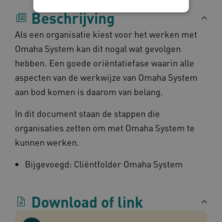
Beschrijving
Als een organisatie kiest voor het werken met
Noodzakelijke cookies
Analytische cookies
Marketing cookies
Functionele cookies
Omaha System kan dit nogal wat gevolgen
hebben. Een goede oriëntatiefase waarin alle
Deze functionele en technische cookies zorgen
ervoor dat de website werkt. Deze cookies
aspecten van de werkwijze van Omaha System
worden altijd geplaatst en maken geen inbreuk
op uw privacy.
aan bod komen is daarom van belang.
Naam
Provider
/
Domein
Verval
In dit document staan de stappen die
UMB_SESSION
www.omahasystem.nl
Sess
organisaties zetten om met Omaha System te
kunnen werken.
Bijgevoegd: Cliëntfolder Omaha System
BCSessionID
vilans.blueconic.net
1 jaa
maa
Download of link