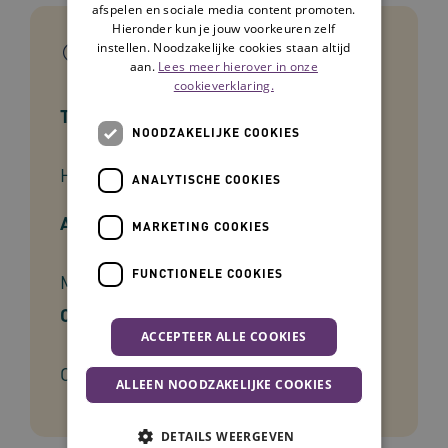
afspelen en sociale media content promoten.
Hieronder kun je jouw voorkeuren zelf
In het kort
instellen. Noodzakelijke cookies staan altijd
aan.
Lees meer hierover in onze
cookieverklaring.
Type tool
NOODZAKELIJKE COOKIES
Handreiking
ANALYTISCHE COOKIES
Auteur
MARKETING COOKIES
FUNCTIONELE COOKIES
Marleen Versteeg
Ontwikkelaar
ACCEPTEER ALLE COOKIES
Omaha System
ALLEEN NOODZAKELIJKE COOKIES
DETAILS WEERGEVEN