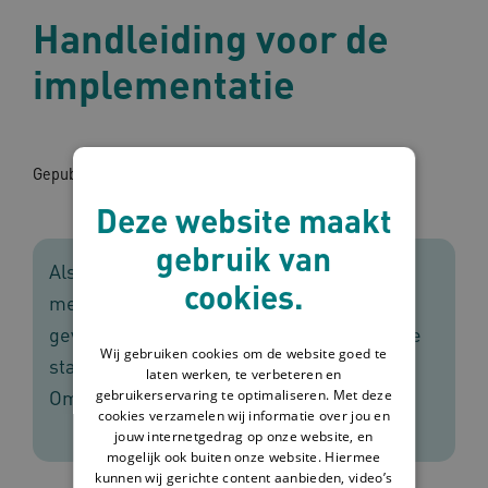
Handleiding voor de
implementatie
Gepubliceerd op: 20-04-2022
Deze website maakt
gebruik van
Als een organisatie kiest voor het werken
cookies.
met Omaha System kan dit nogal wat
gevolgen hebben. In dit document staan de
Wij gebruiken cookies om de website goed te
stappen die organisaties zetten om met
laten werken, te verbeteren en
Omaha System te kunnen werken.
gebruikerservaring te optimaliseren. Met deze
cookies verzamelen wij informatie over jou en
jouw internetgedrag op onze website, en
mogelijk ook buiten onze website. Hiermee
kunnen wij gerichte content aanbieden, video’s