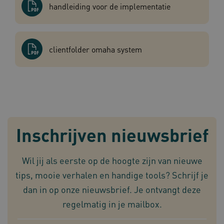
handleiding voor de implementatie
AWSALBCORS
1 w
Amazon.com Inc.
m484.omahasystem.nl
Google Privacy Policy
clientfolder omaha system
VISITOR_PRIVACY_METADATA
5 maan
YouTube
wek
.youtube.com
Inschrijven nieuwsbrief
Wil jij als eerste op de hoogte zijn van nieuwe
tips, mooie verhalen en handige tools? Schrijf je
dan in op onze nieuwsbrief. Je ontvangt deze
TiPMix
.www.omahasystem.nl
59 mi
57 sec
regelmatig in je mailbox.