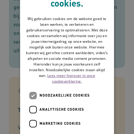
cookies.
gericht op het voorkomen van decubitus en
bij cliënten met decubitus. De
Wij gebruiken cookies om de website goed te
voorbeeldzorgplannen van Omaha System
laten werken, te verbeteren en
gebruikerservaring te optimaliseren. Met deze
ondersteunen verpleegkundigen en
cookies verzamelen wij informatie over jou en
verzorgenden bij het assessment en de
jouw internetgedrag op onze website, en
mogelijk ook buiten onze website. Hiermee
uitvoering van zorg.
kunnen wij gerichte content aanbieden, video’s
afspelen en sociale media content promoten.
Hieronder kun je jouw voorkeuren zelf
instellen. Noodzakelijke cookies staan altijd
aan.
Lees meer hierover in onze
cookieverklaring.
In het kort
NOODZAKELIJKE COOKIES
Type tool
ANALYTISCHE COOKIES
MARKETING COOKIES
Voorbeeldzorgplan