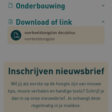
Onderbouwing
Download of link
TiPMix
.www.omahasystem.nl
59 mi
voorbeeldzorgplan decubitus
57 sec
voorbeeldzorgplan
Inschrijven nieuwsbrief
x-ms-routing-name
59 mi
Microsoft
57 sec
.www.omahasystem.nl
Wil jij als eerste op de hoogte zijn van nieuwe
tips, mooie verhalen en handige tools? Schrijf je
dan in op onze nieuwsbrief. Je ontvangt deze
ARRAffinity
Sess
Microsoft
regelmatig in je mailbox.
Corporation
.www.omahasystem.nl