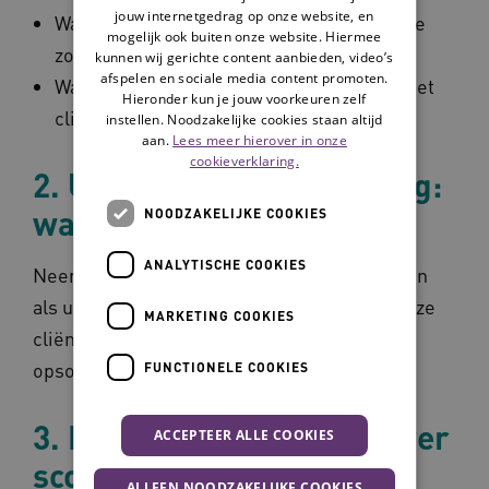
jouw internetgedrag op onze website, en
Wat is voor de cliënt belangrijk voor goede
mogelijk ook buiten onze website. Hiermee
zorg?
kunnen wij gerichte content aanbieden, video’s
afspelen en sociale media content promoten.
Wat is van belang voor goed samenspel met
Hieronder kun je jouw voorkeuren zelf
cliënt en diens naasten?
instellen. Noodzakelijke cookies staan altijd
aan.
Lees meer hierover in onze
cookieverklaring.
2. Uitgangspunt Aanleiding:
wat verdient aandacht?
NOODZAKELIJKE COOKIES
ANALYTISCHE COOKIES
Neem bij het bepalen van aandachtsgebieden
als uitgangspunt: wat wil je monitoren bij deze
MARKETING COOKIES
cliënt? Aandachtsgebieden zijn geen
opsomming van problemen.
FUNCTIONELE COOKIES
3. Duidelijke afspraken over
ACCEPTEER ALLE COOKIES
scores
ALLEEN NOODZAKELIJKE COOKIES