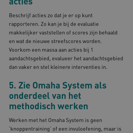
acties
Beschrijf acties zo dat je er op kunt
rapporteren. Zo kan je bij de evaluatie
AWSALBCORS
1 w
Amazon.com Inc.
makkelijker vaststellen of scores zijn behaald
m484.omahasystem.nl
Google Privacy Policy
en wat de nieuwe streefscores worden.
Voorkom een massa aan acties bij 1
aandachtsgebied, evalueer het aandachtsgebied
dan vaker en stel kleinere interventies in.
VISITOR_PRIVACY_METADATA
5 maan
YouTube
wek
.youtube.com
5. Zie Omaha System als
onderdeel van het
methodisch werken
Werken met het Omaha System is geen
‘knoppentraining’ of een invuloefening, maar is
TiPMix
.www.omahasystem.nl
59 mi