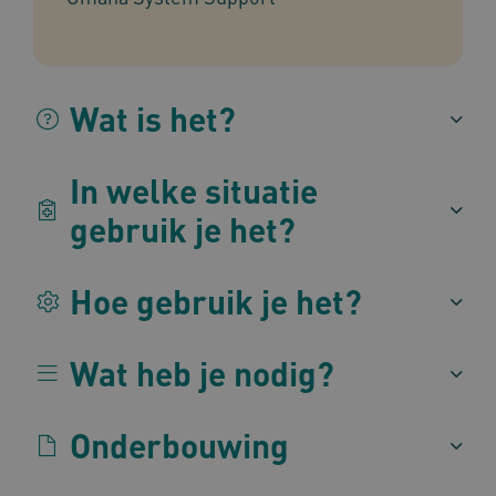
BCSessionID
vilans.blueconic.net
1 jaa
maa
Wat is het?
In welke situatie
AWSALBCORS
1 w
gebruik je het?
Amazon.com Inc.
m484.omahasystem.nl
Google Privacy Policy
Hoe gebruik je het?
Wat heb je nodig?
VISITOR_PRIVACY_METADATA
5 maan
YouTube
wek
.youtube.com
Onderbouwing