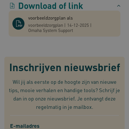
Download of link
voorbeeldzorgplan als
voorbeeldzorgplan
|
14-12-2025
|
TiPMix
.www.omahasystem.nl
59 mi
Omaha System Support
57 sec
Inschrijven nieuwsbrief
x-ms-routing-name
59 mi
Microsoft
Wil jij als eerste op de hoogte zijn van nieuwe
57 sec
.www.omahasystem.nl
tips, mooie verhalen en handige tools? Schrijf je
dan in op onze nieuwsbrief. Je ontvangt deze
regelmatig in je mailbox.
ARRAffinity
Sess
Microsoft
Corporation
.www.omahasystem.nl
E-mailadres