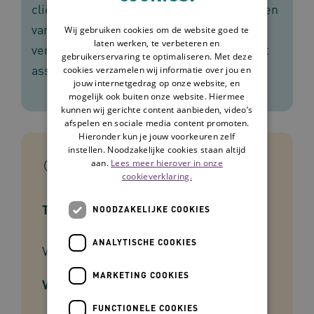
cliënten met ALS. De voorbeeldzorgplannen
van Omaha System ondersteunen
Wij gebruiken cookies om de website goed te
laten werken, te verbeteren en
verpleegkundigen en verzorgenden bij het
gebruikerservaring te optimaliseren. Met deze
assessment en de uitvoering van zorg.
cookies verzamelen wij informatie over jou en
jouw internetgedrag op onze website, en
mogelijk ook buiten onze website. Hiermee
kunnen wij gerichte content aanbieden, video’s
afspelen en sociale media content promoten.
Hieronder kun je jouw voorkeuren zelf
instellen. Noodzakelijke cookies staan altijd
In het kort
aan.
Lees meer hierover in onze
cookieverklaring.
Type tool
NOODZAKELIJKE COOKIES
ANALYTISCHE COOKIES
Voorbeeldzorgplan
MARKETING COOKIES
Voor wie
FUNCTIONELE COOKIES