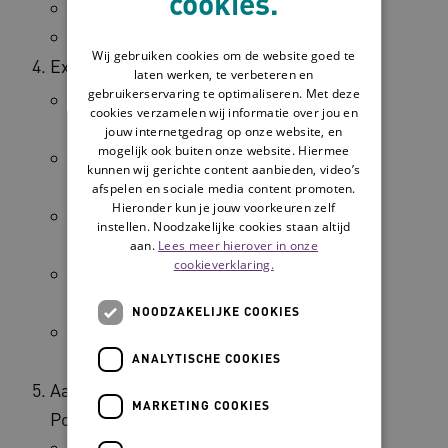
cookies.
Meer uitleg
Casus de heer Van Pinksteren
Wij gebruiken cookies om de website goed te
Extra casuïstiek:
laten werken, te verbeteren en
gebruikerservaring te optimaliseren. Met deze
De heer Bergstra: psychogeriatrie,
cookies verzamelen wij informatie over jou en
intramuraal
jouw internetgedrag op onze website, en
mogelijk ook buiten onze website. Hiermee
De heer Grootscholten: somatiek,
kunnen wij gerichte content aanbieden, video’s
intramuraal
afspelen en sociale media content promoten.
Hieronder kun je jouw voorkeuren zelf
Mevrouw Ramautar: somatiek,
instellen. Noodzakelijke cookies staan altijd
extramuraal
aan.
Lees meer hierover in onze
cookieverklaring.
Mevrouw van Baarn: somatiek,
intramuraal, welzijn
NOODZAKELIJKE COOKIES
De heer Dekker: somatiek,
intramuraal, welzijn
ANALYTISCHE COOKIES
Aan de slag in de praktijk(bekijk de
MARKETING COOKIES
PowerPoint bij Downloads):
Gebruik van de handleiding, website,