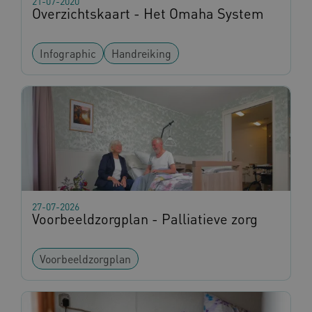
21-07-2020
Overzichtskaart - Het Omaha System
Infographic
Handreiking
ASLBSA
www.omahasystem.nl
Sess
27-07-2026
CookieScriptConsent
1 ja
CookieScript
Voorbeeldzorgplan - Palliatieve zorg
www.omahasystem.nl
Voorbeeldzorgplan
__Secure-YNID
.youtube.com
5 maan
wek