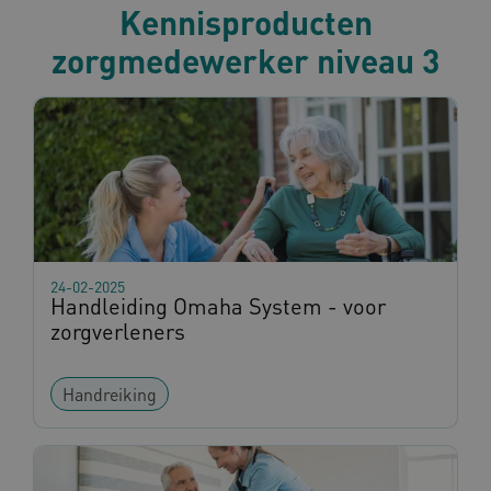
Kennisproducten
zorgmedewerker niveau 3
BCSessionID
vilans.blueconic.net
1 jaa
maa
AWSALBCORS
1 w
Amazon.com Inc.
m484.omahasystem.nl
Google Privacy Policy
24-02-2025
Handleiding Omaha System - voor
zorgverleners
Handreiking
VISITOR_PRIVACY_METADATA
5 maan
YouTube
wek
.youtube.com