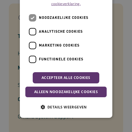
cookieverklaring.
In het kort
NOODZAKELIJKE COOKIES
ANALYTISCHE COOKIES
Type tool
MARKETING COOKIES
Handreiking
FUNCTIONELE COOKIES
Mate van ervaring
ACCEPTEER ALLE COOKIES
Starter
ALLEEN NOODZAKELIJKE COOKIES
Ontwikkelaar
DETAILS WEERGEVEN
Omaha System Support
Noodzakelijke cookies
Analytische cookies