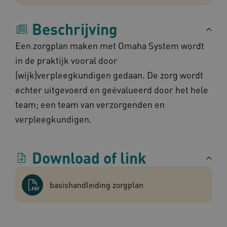
Marketing cookies
Functionele cookies
Beschrijving
Deze functionele en technische cookies zorgen
ervoor dat de website werkt. Deze cookies
Een zorgplan maken met Omaha System wordt
worden altijd geplaatst en maken geen inbreuk
op uw privacy.
in de praktijk vooral door
Naam
Provider
/
Domein
Verval
(wijk)verpleegkundigen gedaan. De zorg wordt
UMB_SESSION
www.omahasystem.nl
Sess
echter uitgevoerd en geëvalueerd door het hele
team; een team van verzorgenden en
verpleegkundigen.
BCSessionID
vilans.blueconic.net
1 jaa
maa
Download of link
basishandleiding zorgplan
AWSALBCORS
1 w
Amazon.com Inc.
m484.omahasystem.nl
Google Privacy Policy