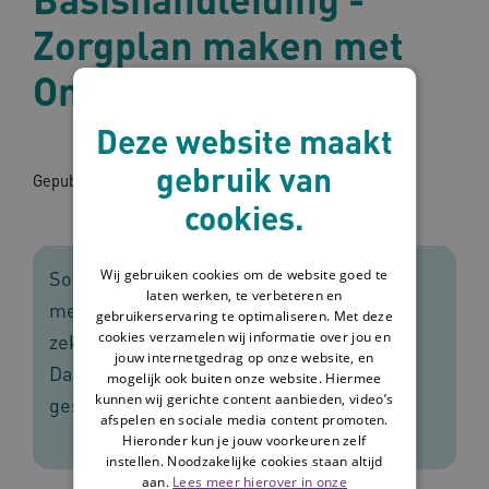
Zorgplan maken met
Omaha System
Deze website maakt
gebruik van
Gepubliceerd op: 27-09-2018
cookies.
Wij gebruiken cookies om de website goed te
Soms wordt het maken van een zorgplan
laten werken, te verbeteren en
met Omaha System als complex ervaren,
gebruikerservaring te optimaliseren. Met deze
cookies verzamelen wij informatie over jou en
zeker als je dat voor het eerst moet doen.
jouw internetgedrag op onze website, en
Daarom hebben we deze basishandleiding
mogelijk ook buiten onze website. Hiermee
kunnen wij gerichte content aanbieden, video’s
geschreven.
afspelen en sociale media content promoten.
Hieronder kun je jouw voorkeuren zelf
instellen. Noodzakelijke cookies staan altijd
aan.
Lees meer hierover in onze