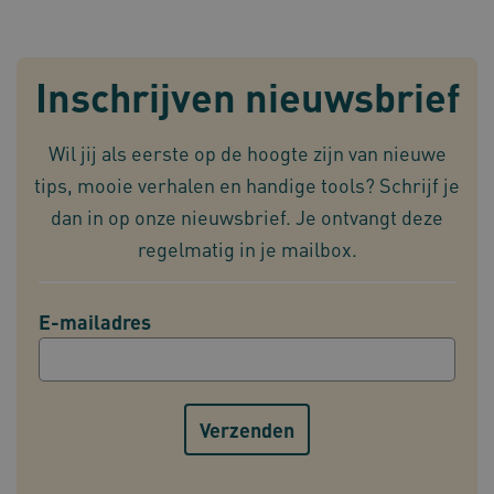
Inschrijven nieuwsbrief
VISITOR_PRIVACY_METADATA
5 maan
YouTube
wek
.youtube.com
Wil jij als eerste op de hoogte zijn van nieuwe
tips, mooie verhalen en handige tools? Schrijf je
dan in op onze nieuwsbrief. Je ontvangt deze
regelmatig in je mailbox.
E-mailadres
TiPMix
.www.omahasystem.nl
59 mi
57 sec