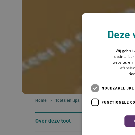
Deze 
Wij gebrui
optimaliser
website, en 
afspelen
Noo
NOODZAKELIJKE
Home
Tools en tips
Kennisproducten
Om
FUNCTIONELE C
Over deze tool