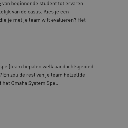
; van beginnende student tot ervaren
elijk van de casus. Kies je een
die je met je team wilt evalueren? Het
s hostingplatform en het
 deze cookie ervoor dat
sie altijd door dezelfde
eld.
eerd met het uitbalanceren
t bezoekerspagina
ezelfde server in elke
ersteuning met CORS-use-
 we extra
 (spel)team bepalen welk aandachtsgebied
eze op duur gebaseerde
CORS (ALB).
? En zou de rest van je team hetzelfde
scheid te maken tussen
et het Omaha System Spel.
e website, om geldige
ebruik van hun website.
rkeuren van de website-
sal Analytics - wat een
eren. Het kan ook worden
ruikte analyseservice van
eer toe te wijzen om de
 hoe gebruikers omgaan
ebruikers te
verlopen. Met een