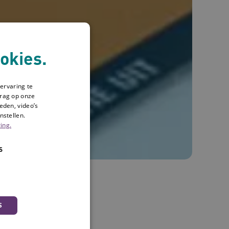
okies.
ervaring te
drag op onze
eden, video’s
nstellen.
ing.
S
l
S