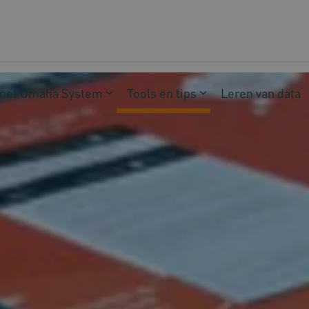
met Omaha System
Tools en tips
Leren van data