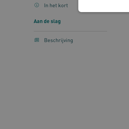
In het kort
Aan de slag
Nood
Deze functionele en technis
Beschrijving
uw privacy.
Naam
UMB_SESSION
BCSessionID
AWSALBCORS
Google Privacy Poli
VISITOR_PRIVACY_METAD