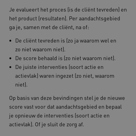
Je evalueert het proces (is de cliënt tevreden) en
het product (resultaten). Per aandachtsgebied
AWSALBCORS
1 w
Amazon.com Inc.
m484.omahasystem.nl
ga je, samen met de cliënt, na of:
Google Privacy Policy
De cliënt tevreden is (zo ja waarom wel en
zo niet waarom niet).
De score behaald is (zo niet waarom niet).
VISITOR_PRIVACY_METADATA
5 maan
YouTube
De juiste interventies (soort actie en
wek
.youtube.com
actievlak) waren ingezet (zo niet, waarom
niet).
Op basis van deze bevindingen stel je de nieuwe
score vast voor dat aandachtsgebied en bepaal
je opnieuw de interventies (soort actie en
actievlak). Of je sluit de zorg af.
TiPMix
.www.omahasystem.nl
59 mi
57 sec