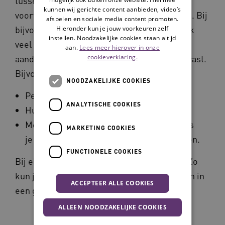
tussentijds als er iets verandert of om de
kunnen wij gerichte content aanbieden, video’s
voortgang te volgen evalueer je en stel je bij. Bij
afspelen en sociale media content promoten.
bijvoorbeeld een wond evalueer je natuurlijk
Hieronder kun je jouw voorkeuren zelf
instellen. Noodzakelijke cookies staan altijd
veel eerder dan na een half jaar. Bij elk
aan.
Lees meer hierover in onze
cookieverklaring.
aandachtsgebied stel je de evaluatiedatum vast.
Bijvoorbeeld:
NOODZAKELIJKE COOKIES
Persoonlijke zorg: na drie maanden.
ANALYTISCHE COOKIES
Huid: na twee weken.
Medicatie: na vier weken, bijvoorbeeld als
MARKETING COOKIES
je iemand zelf wilt leren insuline te spuiten.
FUNCTIONELE COOKIES
Bij elk evaluatiemoment scoor je opnieuw. Zo
kun je het verloop volgen zoals weergegeven in
ACCEPTEER ALLE COOKIES
een grafiek.
ALLEEN NOODZAKELIJKE COOKIES