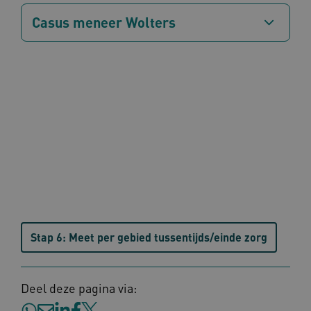
Casus meneer Wolters
x-ms-routing-name
59 mi
Microsoft
57 sec
.www.omahasystem.nl
ARRAffinity
Sess
Microsoft
Corporation
.www.omahasystem.nl
Stap 6: Meet per gebied tussentijds/einde zorg
Deel deze pagina via:
ASLBSA
www.omahasystem.nl
Sess