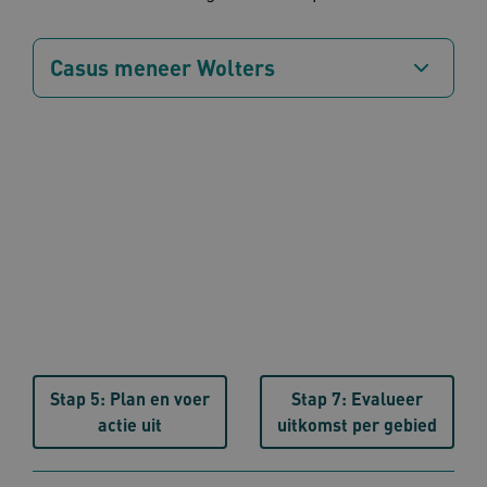
BCSessionID
vilans.blueconic.net
1 jaa
maa
Casus meneer Wolters
AWSALBCORS
1 w
Amazon.com Inc.
m484.omahasystem.nl
Google Privacy Policy
VISITOR_PRIVACY_METADATA
5 maan
YouTube
wek
.youtube.com
Stap 5: Plan en voer
Stap 7: Evalueer
actie uit
uitkomst per gebied