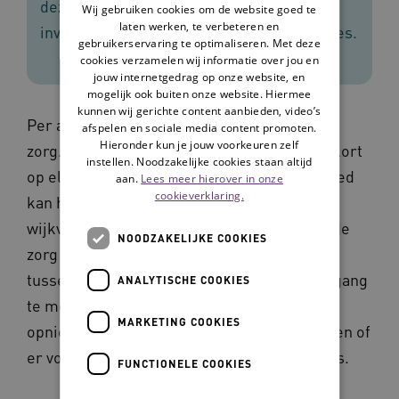
deze stap ga je opnieuw de scoreschalen
Wij gebruiken cookies om de website goed te
laten werken, te verbeteren en
invullen met huidige scores en streefscores.
gebruikerservaring te optimaliseren. Met deze
cookies verzamelen wij informatie over jou en
jouw internetgedrag op onze website, en
mogelijk ook buiten onze website. Hiermee
kunnen wij gerichte content aanbieden, video’s
Per aandachtsgebied meet je tussentijds de
afspelen en sociale media content promoten.
Hieronder kun je jouw voorkeuren zelf
zorg. Dat kan voor het ene aandachtgebied kort
instellen. Noodzakelijke cookies staan altijd
op elkaar zijn. Bij het andere aandachtsgebied
aan.
Lees meer hierover in onze
cookieverklaring.
kan hier meer tijd tussen zitten. De
wijkverpleegkundige bepaalt zelf wanneer de
NOODZAKELIJKE COOKIES
zorg opnieuw geëvalueerd wordt. De
tussentijdse meting voer je uit om de voortgang
ANALYTISCHE COOKIES
te monitoren. Per aandachtsgebied vul je
MARKETING COOKIES
opnieuw de nu huidige score in. Zo kan je zien of
er vooruitgang, stabiliteit of achteruitgang is.
FUNCTIONELE COOKIES