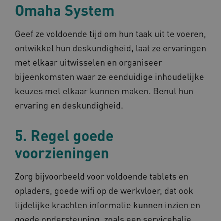
Omaha System
Geef ze voldoende tijd om hun taak uit te voeren,
VISITOR_PRIVACY_METADATA
5 maan
YouTube
wek
.youtube.com
ontwikkel hun deskundigheid, laat ze ervaringen
met elkaar uitwisselen en organiseer
bijeenkomsten waar ze eenduidige inhoudelijke
keuzes met elkaar kunnen maken. Benut hun
ervaring en deskundigheid.
5. Regel goede
TiPMix
.www.omahasystem.nl
59 mi
57 sec
voorzieningen
Zorg bijvoorbeeld voor voldoende tablets en
opladers, goede wifi op de werkvloer, dat ook
tijdelijke krachten informatie kunnen inzien en
goede ondersteuning, zoals een servicebalie.
x-ms-routing-name
59 mi
Microsoft