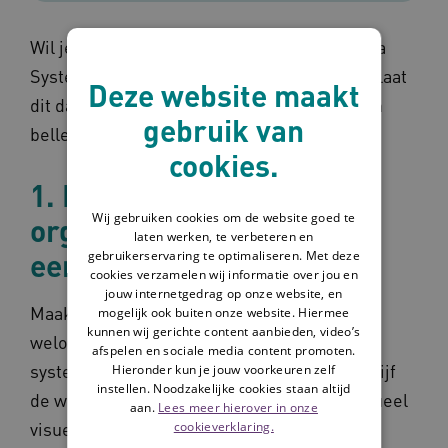
Wil je ook weten hoe het werken met Omaha
System in jouw organisatie nog beter kan? Laat
Deze website maakt
dit dan weten via
info@omahasystem.nl
. Dan
gebruik van
bellen wij u terug.
cookies.
1. Maak duidelijk wat de
Wij gebruiken cookies om de website goed te
organisatie wil en wees
laten werken, te verbeteren en
eenduidig
gebruikerservaring te optimaliseren. Met deze
cookies verzamelen wij informatie over jou en
jouw internetgedrag op onze website, en
Maak als organisatie duidelijke en
mogelijk ook buiten onze website. Hiermee
kunnen wij gerichte content aanbieden, video’s
weloverwogen keuzes die aansluiten bij de
afspelen en sociale media content promoten.
systematiek van het Omaha System. Beschrijf
Hieronder kun je jouw voorkeuren zelf
instellen. Noodzakelijke cookies staan altijd
de werkwijze zo eenvoudig mogelijk (eventueel
aan.
Lees meer hierover in onze
visueel), geef aan hoe moet worden
cookieverklaring.