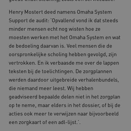
57 sec
.www.omahasystem.nl
Henry Mostert deed namens Omaha System
Support de audit: ‘Opvallend vond ik dat steeds
minder mensen echt nog wisten hoe ze
ARRAffinity
Sess
moesten werken met het Omaha System en wat
Microsoft
Corporation
de bedoeling daarvan is. Veel mensen die de
.www.omahasystem.nl
oorspronkelijke scholing hebben gevolgd, zijn
vertrokken. En ik verbaasde me over de lappen
teksten bij de toelichtingen. De zorgplannen
werden daardoor uitgebreide verhalenbundels,
ASLBSA
www.omahasystem.nl
Sess
die niemand meer leest. Wij hebben
geadviseerd bepaalde delen niet in het zorgplan
op te neme, maar elders in het dossier, of bij de
acties ook meer te verwijzen naar bijvoorbeeld
een zorgkaart of een adl-lijst.’.