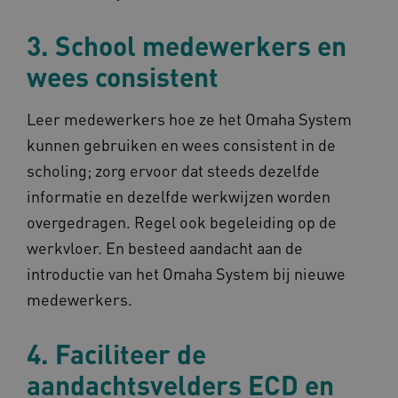
Deze functionele en technische cookies zorgen
ervoor dat de website werkt. Deze cookies
3. School medewerkers en
worden altijd geplaatst en maken geen inbreuk
op uw privacy.
wees consistent
Naam
Provider
/
Domein
Verval
Leer medewerkers hoe ze het Omaha System
UMB_SESSION
www.omahasystem.nl
Sess
kunnen gebruiken en wees consistent in de
scholing; zorg ervoor dat steeds dezelfde
informatie en dezelfde werkwijzen worden
BCSessionID
vilans.blueconic.net
1 jaa
maa
overgedragen. Regel ook begeleiding op de
werkvloer. En besteed aandacht aan de
introductie van het Omaha System bij nieuwe
medewerkers.
AWSALBCORS
1 w
Amazon.com Inc.
m484.omahasystem.nl
4. Faciliteer de
Google Privacy Policy
aandachtsvelders ECD en