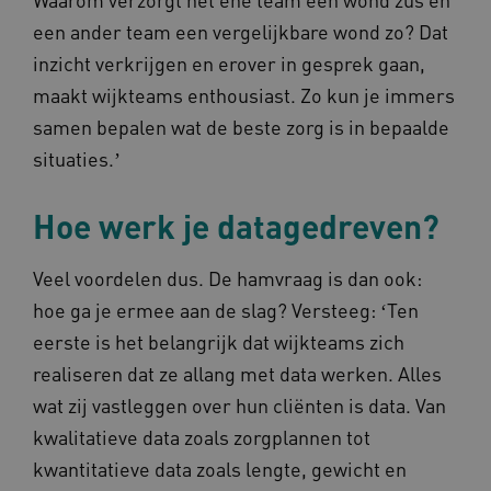
een ander team een vergelijkbare wond zo? Dat
TiPMix
.www.omahasystem.nl
59 mi
57 sec
inzicht verkrijgen en erover in gesprek gaan,
maakt wijkteams enthousiast. Zo kun je immers
samen bepalen wat de beste zorg is in bepaalde
situaties.ʼ
Hoe werk je datagedreven?
x-ms-routing-name
59 mi
Microsoft
57 sec
.www.omahasystem.nl
Veel voordelen dus. De hamvraag is dan ook:
hoe ga je ermee aan de slag? Versteeg: ʻTen
eerste is het belangrijk dat wijkteams zich
ARRAffinity
Sess
Microsoft
realiseren dat ze allang met data werken. Alles
Corporation
.www.omahasystem.nl
wat zij vastleggen over hun cliënten is data. Van
kwalitatieve data zoals zorgplannen tot
kwantitatieve data zoals lengte, gewicht en