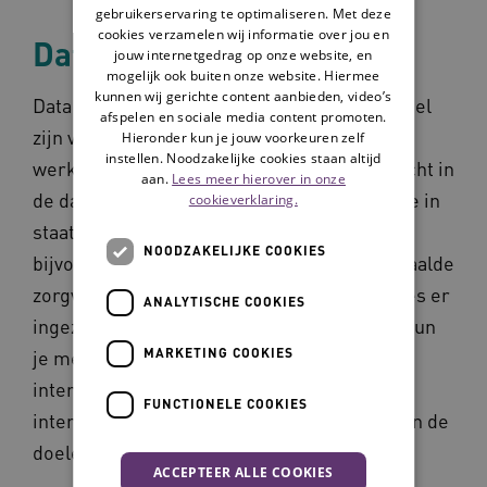
gebruikerservaring te optimaliseren. Met deze
cookies verzamelen wij informatie over jou en
Data benutten
jouw internetgedrag op onze website, en
mogelijk ook buiten onze website. Hiermee
kunnen wij gerichte content aanbieden, video’s
Data kan daarnaast een belangrijk hulpmiddel
afspelen en sociale media content promoten.
zijn voor wijkteams om de kwaliteit van hun
Hieronder kun je jouw voorkeuren zelf
instellen. Noodzakelijke cookies staan altijd
werk te verbeteren. Het geeft namelijk inzicht in
aan.
Lees meer hierover in onze
de dagelijkse werkzaamheden en dat stelt je in
cookieverklaring.
staat om erop te reflecteren. ʻHet kan
NOODZAKELIJKE COOKIES
bijvoorbeeld heel nuttig zijn om bij een bepaalde
zorgvraag te onderzoeken welke interventies er
ANALYTISCHE COOKIES
ingezet worden. Als je daar inzicht in hebt, kun
MARKETING COOKIES
je met elkaar onderzoeken of de juiste
interventies wel zijn ingezet en welke
FUNCTIONELE COOKIES
interventies het meest hebben bijdragen aan de
doelen van de cliënt.ʼ
ACCEPTEER ALLE COOKIES