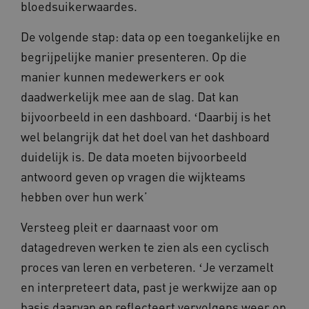
bloedsuikerwaardes.
ASLBSA
www.omahasystem.nl
Sess
De volgende stap: data op een toegankelijke en
begrijpelijke manier presenteren. Op die
manier kunnen medewerkers er ook
daadwerkelijk mee aan de slag. Dat kan
bijvoorbeeld in een dashboard. ʻDaarbij is het
wel belangrijk dat het doel van het dashboard
CookieScriptConsent
1 ja
CookieScript
duidelijk is. De data moeten bijvoorbeeld
www.omahasystem.nl
antwoord geven op vragen die wijkteams
hebben over hun werk’
Versteeg pleit er daarnaast voor om
__Secure-YNID
.youtube.com
5 maan
datagedreven werken te zien als een cyclisch
wek
proces van leren en verbeteren. ʻJe verzamelt
__Secure-ROLLOUT_TOKEN
.youtube.com
5 maan
wek
en interpreteert data, past je werkwijze aan op
ARRAffinitySameSite
Sess
Microsoft
basis daarvan en reflecteert vervolgens weer op
Corporation