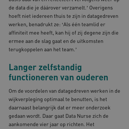
.www.omahasystem.nl
de data die je dáárover verzamelt.ʼ Overigens
hoeft niet iedereen thuis te zijn in datagedreven
werken, benadrukt ze: ʻAls één teamlid er
affiniteit mee heeft, kan hij of zij degene zijn die
ASLBSACORS
www.omahasystem.nl
Sess
ermee aan de slag gaat en de uitkomsten
terugkoppelen aan het team.ʼ
Langer zelfstandig
AWSALBCORS
1 w
Amazon.com Inc.
functioneren van ouderen
vilans.blueconic.net
Om de voordelen van datagedreven werken in de
wijkverpleging optimaal te benutten, is het
daarnaast belangrijk dat er meer onderzoek
gedaan wordt. Daar gaat Data Nurse zich de
__cf_bm
29 mi
Cloudflare Inc.
53 sec
.vimeo.com
aankomende vier jaar op richten. Het