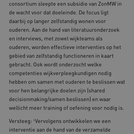
consortium sleepte een subsidie van ZonMW in
de wacht voor dat doeleinde. De focus ligt
daarbij op langer zelfstandig wonen voor
ouderen. Aan de hand van literatuuronderzoek
en interviews, met zowel wijkteams als
Provider
/
ouderen, worden effectieve interventies op het
Naam
Vervaldatum
Omschrijving
Domein
Naam
Provider
/
Domein
Vervaldatum
gebied van zelfstandig functioneren in kaart
FPLC
.omahasystem.nl
20 uur
Deze cookie
wordt
_ga
1 jaar 1
gebracht. Ook wordt onderzocht welke
Google LLC
Naam
Provider
/
Domein
Vervaldatum
gebruikt om
maand
i
.omahasystem.nl
de prestaties
G
competenties wijkverpleegkundigen nodig
AWSALB
1 week
Amazon.com Inc.
en
A
m484.omahasystem.nl
functionaliteit
b
hebben om samen met ouderen te beslissen wat
voorkeuren
i
van de
voor hen belangrijke doelen zijn (shared
website-
g
gebruikers op
a
decisionmaking/samen beslissen) en waar
te slaan en te
G
volgen om
c
wellicht meer training of oefening voor nodig is.
hun
g
surfervaring
g
te verbeteren.
Versteeg: ʻVervolgens ontwikkelen we een
Het kan ook
worden
w
interventie aan de hand van de verzamelde
betrokken bij
het