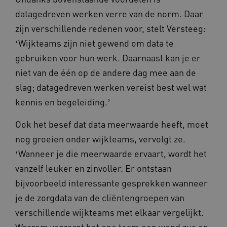
maa
datagedreven werken verre van de norm. Daar
zijn verschillende redenen voor, stelt Versteeg:
ʻWijkteams zijn niet gewend om data te
gebruiken voor hun werk. Daarnaast kan je er
AWSALBCORS
1 w
Amazon.com Inc.
niet van de één op de andere dag mee aan de
m484.omahasystem.nl
Google Privacy Policy
slag; datagedreven werken vereist best wel wat
kennis en begeleiding.ʼ
Ook het besef dat data meerwaarde heeft, moet
nog groeien onder wijkteams, vervolgt ze.
VISITOR_PRIVACY_METADATA
5 maan
YouTube
wek
.youtube.com
ʻWanneer je die meerwaarde ervaart, wordt het
vanzelf leuker en zinvoller. Er ontstaan
bijvoorbeeld interessante gesprekken wanneer
je de zorgdata van de cliëntengroepen van
verschillende wijkteams met elkaar vergelijkt.
Waarom verzorgt het ene team een wond zus en