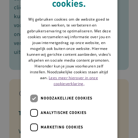
cookies.
cliënten die niet zelfstandig hun ogen
kunnen druppelen. De
Wij gebruiken cookies om de website goed te
voorbeeldzorgplannen van Omaha System
laten werken, te verbeteren en
gebruikerservaring te optimaliseren. Met deze
ondersteunen verpleegkundigen en
cookies verzamelen wij informatie over jou en
verzorgenden bij het assessment en de
jouw internetgedrag op onze website, en
mogelijk ook buiten onze website. Hiermee
uitvoering van zorg.
kunnen wij gerichte content aanbieden, video’s
afspelen en sociale media content promoten.
Hieronder kun je jouw voorkeuren zelf
instellen. Noodzakelijke cookies staan altijd
aan.
Lees meer hierover in onze
cookieverklaring.
In het kort
NOODZAKELIJKE COOKIES
Type tool
ANALYTISCHE COOKIES
MARKETING COOKIES
Voorbeeldzorgplan