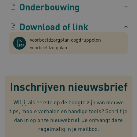
Onderbouwing
Download of link
TiPMix
.www.omahasystem.nl
59 mi
voorbeeldzorgplan oogdruppelen
57 sec
voorbeeldzorgplan
Inschrijven nieuwsbrief
x-ms-routing-name
59 mi
Microsoft
57 sec
.www.omahasystem.nl
Wil jij als eerste op de hoogte zijn van nieuwe
tips, mooie verhalen en handige tools? Schrijf je
dan in op onze nieuwsbrief. Je ontvangt deze
ARRAffinity
Sess
Microsoft
regelmatig in je mailbox.
Corporation
.www.omahasystem.nl