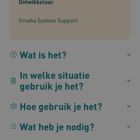
Ontwikkelaar
Omaha System Support
BCSessionID
vilans.blueconic.net
1 jaa
maa
Wat is het?
AWSALBCORS
1 w
Amazon.com Inc.
In welke situatie
m484.omahasystem.nl
Google Privacy Policy
gebruik je het?
Hoe gebruik je het?
VISITOR_PRIVACY_METADATA
5 maan
YouTube
wek
.youtube.com
Wat heb je nodig?