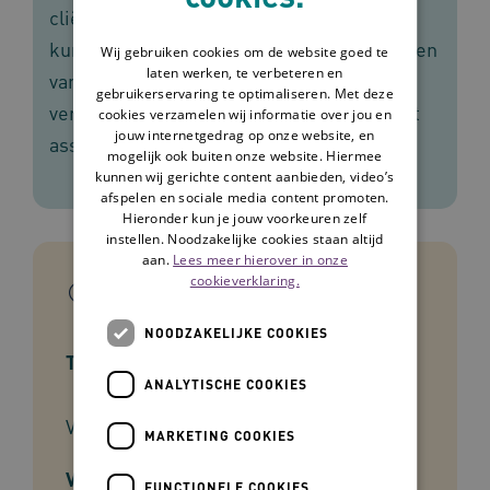
cliënten die zelf de mondzorg niet meer
kunnen uitvoeren. De voorbeeldzorgplannen
Wij gebruiken cookies om de website goed te
laten werken, te verbeteren en
van Omaha System ondersteunen
gebruikerservaring te optimaliseren. Met deze
verpleegkundigen en verzorgenden bij het
cookies verzamelen wij informatie over jou en
jouw internetgedrag op onze website, en
assessment en de uitvoering van zorg.
mogelijk ook buiten onze website. Hiermee
kunnen wij gerichte content aanbieden, video’s
afspelen en sociale media content promoten.
Hieronder kun je jouw voorkeuren zelf
instellen. Noodzakelijke cookies staan altijd
aan.
Lees meer hierover in onze
cookieverklaring.
In het kort
NOODZAKELIJKE COOKIES
Type tool
ANALYTISCHE COOKIES
Voorbeeldzorgplan
MARKETING COOKIES
Voor wie
FUNCTIONELE COOKIES