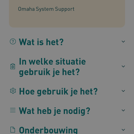
Omaha System Support
BCSessionID
vilans.blueconic.net
1 jaa
maa
Wat is het?
In welke situatie
AWSALBCORS
1 w
Amazon.com Inc.
m484.omahasystem.nl
gebruik je het?
Google Privacy Policy
Hoe gebruik je het?
VISITOR_PRIVACY_METADATA
5 maan
YouTube
Wat heb je nodig?
wek
.youtube.com
Onderbouwing