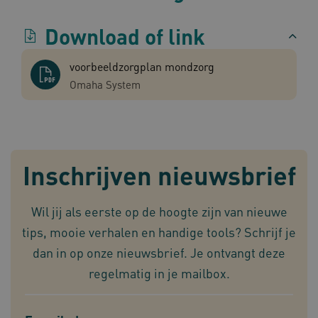
Download of link
voorbeeldzorgplan mondzorg
TiPMix
.www.omahasystem.nl
59 mi
Omaha System
57 sec
Inschrijven nieuwsbrief
x-ms-routing-name
59 mi
Microsoft
57 sec
.www.omahasystem.nl
Wil jij als eerste op de hoogte zijn van nieuwe
tips, mooie verhalen en handige tools? Schrijf je
dan in op onze nieuwsbrief. Je ontvangt deze
regelmatig in je mailbox.
ARRAffinity
Sess
Microsoft
Corporation
.www.omahasystem.nl