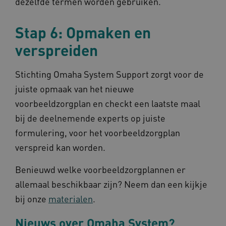
dezelfde termen worden gebruiken.
Stap 6: Opmaken en
TiPMix
.www.omahasystem.nl
59 mi
57 sec
verspreiden
Stichting Omaha System Support zorgt voor de
juiste opmaak van het nieuwe
voorbeeldzorgplan en checkt een laatste maal
bij de deelnemende experts op juiste
x-ms-routing-name
59 mi
Microsoft
57 sec
.www.omahasystem.nl
formulering, voor het voorbeeldzorgplan
verspreid kan worden.
Benieuwd welke voorbeeldzorgplannen er
allemaal beschikbaar zijn? Neem dan een kijkje
ARRAffinity
Sess
Microsoft
Corporation
bij onze
materialen
.
.www.omahasystem.nl
Nieuws over Omaha System?