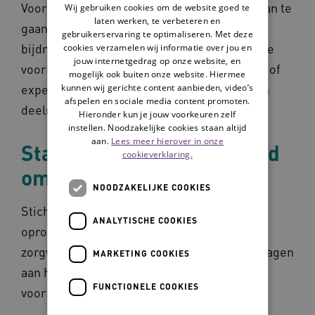
Voorwaarde om een nieuw voorbeeldzorgplan te
Wij gebruiken cookies om de website goed te
laten werken, te verbeteren en
gaan maken is dat de vraagsteller zelf actief
gebruikerservaring te optimaliseren. Met deze
bijdraagt aan het ontwikkelen van het nieuwe
cookies verzamelen wij informatie over jou en
jouw internetgedrag op onze website, en
voorbeeldzorgplan, door zelf deel te nemen of
mogelijk ook buiten onze website. Hiermee
experts binnen haar/zijn organisatie te laten
kunnen wij gerichte content aanbieden, video’s
afspelen en sociale media content promoten.
deelnemen.
Hieronder kun je jouw voorkeuren zelf
instellen. Noodzakelijke cookies staan altijd
aan.
Lees meer hierover in onze
Stap 2: oproep aan het veld
cookieverklaring.
om mee te doen
NOODZAKELIJKE COOKIES
Stichting Omaha System Support doet een
ANALYTISCHE COOKIES
oproep aan andere
zorgverleners/zorgorganisaties om bij te dragen
MARKETING COOKIES
aan het uitwerken van het nieuwe
FUNCTIONELE COOKIES
voorbeeldzorgplan.