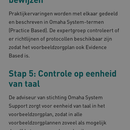
BCSessionID
vilans.blueconic.net
1 jaa
maa
Praktijkervaringen worden met elkaar gedeeld
en beschreven in Omaha System-termen
(Practice Based). De expertgroep controleert of
er richtlijnen of protocollen beschikbaar zijn
zodat het voorbeeldzorgplan ook Evidence
AWSALBCORS
1 w
Amazon.com Inc.
m484.omahasystem.nl
Based is.
Google Privacy Policy
Stap 5: Controle op eenheid
van taal
VISITOR_PRIVACY_METADATA
5 maan
YouTube
De adviseur van stichting Omaha System
wek
.youtube.com
Support zorgt voor eenheid van taal in het
voorbeeldzorgplan, zodat in alle
voorbeeldzorgplannen zoveel als mogelijk