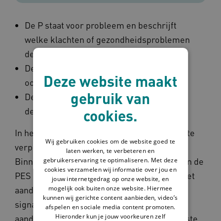
De P staat voor probleem en beschrijft
welke klachten of gezondheidsproblemen
de cliënt heeft.
De E staat voor etiologie en beschrijft de
Deze website maakt
oorzaak van het probleem.
gebruik van
De S staat voor symptomen en beschrijft
de bijbehorende klachten of signalen
cookies.
In het zorgplan is het belangrijk om een juiste
Wij gebruiken cookies om de website goed te
verpleegkundige diagnose vast te leggen.
laten werken, te verbeteren en
Binnen Omaha System is het uitschrijven van de
gebruikerservaring te optimaliseren. Met deze
cookies verzamelen wij informatie over jou en
PES structuur niet nodig. De P is namelijk het
jouw internetgedrag op onze website, en
mogelijk ook buiten onze website. Hiermee
aandachtsgebied wat je kiest. De S zijn de
kunnen wij gerichte content aanbieden, video’s
signalen en symptomen die horen bij dat
afspelen en sociale media content promoten.
Hieronder kun je jouw voorkeuren zelf
aandachtsgebied. Alleen de E heeft geen vaste