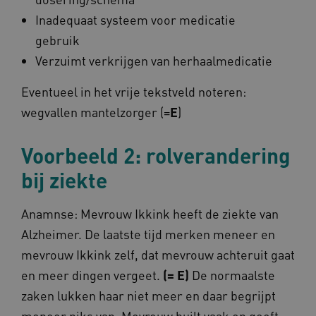
m484.omahasystem.nl
Inadequaat systeem voor medicatie
Google Privacy Policy
gebruik
Verzuimt verkrijgen van herhaalmedicatie
Eventueel in het vrije tekstveld noteren:
VISITOR_PRIVACY_METADATA
5 maan
YouTube
wegvallen mantelzorger (=
E
)
wek
.youtube.com
Voorbeeld 2: rolverandering
bij ziekte
Anamnse: Mevrouw Ikkink heeft de ziekte van
Alzheimer. De laatste tijd merken meneer en
TiPMix
.www.omahasystem.nl
59 mi
mevrouw Ikkink zelf, dat mevrouw achteruit gaat
57 sec
en meer dingen vergeet.
(= E)
De normaalste
zaken lukken haar niet meer en daar begrijpt
meneer niks van. Mevrouw huilt vaak en geeft