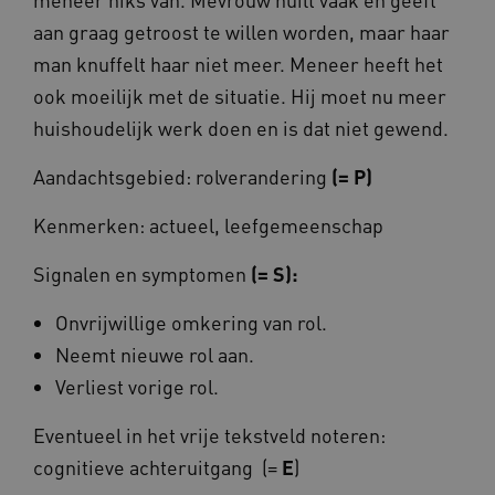
aan graag getroost te willen worden, maar haar
man knuffelt haar niet meer. Meneer heeft het
x-ms-routing-name
59 mi
Microsoft
57 sec
.www.omahasystem.nl
ook moeilijk met de situatie. Hij moet nu meer
huishoudelijk werk doen en is dat niet gewend.
Aandachtsgebied: rolverandering
(= P)
ARRAffinity
Sess
Microsoft
Kenmerken: actueel, leefgemeenschap
Corporation
.www.omahasystem.nl
Signalen en symptomen
(= S):
Onvrijwillige omkering van rol.
Neemt nieuwe rol aan.
Verliest vorige rol.
ASLBSA
www.omahasystem.nl
Sess
Eventueel in het vrije tekstveld noteren:
cognitieve achteruitgang (=
E
)