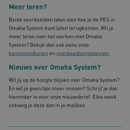
Meer leren?
Beide voorbeelden laten zien hoe je de PES in
CookieScriptConsent
1 ja
CookieScript
Omaha System kunt laten terugkomen. Wil je
www.omahasystem.nl
meer leren over het werken met Omaha
System? Bekijk dan ook eens onze
kennisproducten
en
voorbeeldzorgplannen
.
__Secure-YNID
.youtube.com
5 maan
wek
Nieuws over Omaha System?
__Secure-ROLLOUT_TOKEN
.youtube.com
5 maan
wek
Wil jij op de hoogte blijven over Omaha System?
ARRAffinitySameSite
Sess
Microsoft
En wil je geen tips meer missen? Schrijf je dan
Corporation
.www.omahasystem.nl
hieronder in voor onze nieuwsbrief. Elke week
ontvang je deze dan in je mailbox.
ASLBSACORS
www.omahasystem.nl
Sess