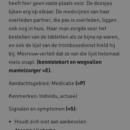
heeft hier geen vaste plaats voor. De doosjes
Noodzakelijke cookies
Analytische cookies
lijken erg op elkaar. De medicijnen van haar
Marketing cookies
Functionele cookies
overleden partner, die pas is overleden, liggen
Deze functionele en technische cookies zorgen
ook nog in huis. Haar man zorgde voor het
ervoor dat de website werkt. Deze cookies
bestellen van de tabletten als ze bijna op waren,
worden altijd geplaatst en maken geen inbreuk
op uw privacy.
en ook de lijst van de trombosedienst hield hij
Naam
Provider
/
Domein
Verval
bij. Mevrouw vertelt dat ze van die lijst helemaal
UMB_SESSION
www.omahasystem.nl
Sess
niets snapt.
(kennistekort en wegvallen
mantelzorger =E).
Aandachtsgebied: Medicatie
(=P)
BCSessionID
vilans.blueconic.net
1 jaa
maa
Kenmerken: Individu, actueel
Signalen en symptomen
(=S)
:
Houdt zich niet aan aanbevolen
AWSALBCORS
1 w
Amazon.com Inc.
dosering/schema