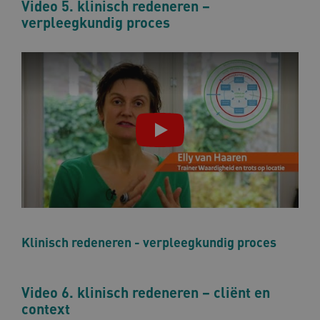
Video 5. klinisch redeneren –
verpleegkundig proces
TiPMix
.www.omahasystem.nl
59 mi
57 sec
x-ms-routing-name
59 mi
Microsoft
57 sec
.www.omahasystem.nl
Klinisch redeneren - verpleegkundig proces
ARRAffinity
Sess
Microsoft
Corporation
.www.omahasystem.nl
Video 6. klinisch redeneren – cliënt en
context