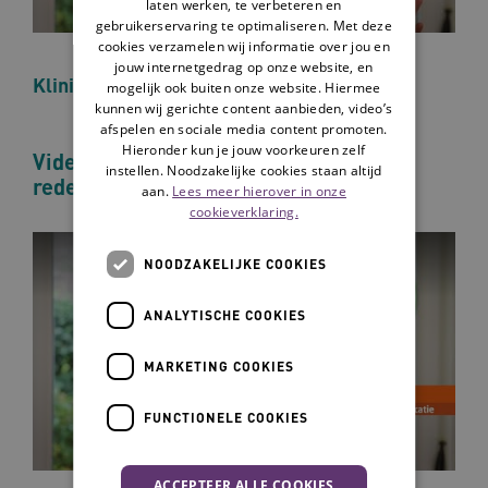
laten werken, te verbeteren en
gebruikerservaring te optimaliseren. Met deze
cookies verzamelen wij informatie over jou en
jouw internetgedrag op onze website, en
Klinisch redeneren - introductie
mogelijk ook buiten onze website. Hiermee
kunnen wij gerichte content aanbieden, video’s
afspelen en sociale media content promoten.
Hieronder kun je jouw voorkeuren zelf
Video 2. klinisch redeneren – denk- en
instellen. Noodzakelijke cookies staan altijd
redeneerproces
aan.
Lees meer hierover in onze
cookieverklaring.
NOODZAKELIJKE COOKIES
ANALYTISCHE COOKIES
MARKETING COOKIES
FUNCTIONELE COOKIES
ACCEPTEER ALLE COOKIES