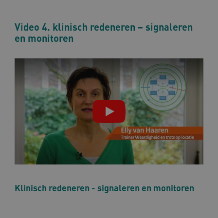
maa
Video 4. klinisch redeneren – signaleren
en monitoren
AWSALBCORS
1 w
Amazon.com Inc.
m484.omahasystem.nl
Google Privacy Policy
VISITOR_PRIVACY_METADATA
5 maan
YouTube
wek
.youtube.com
Klinisch redeneren - signaleren en monitoren