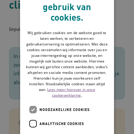
cliënt
gebruik van
cookies.
Gepubliceerd op: 15-12-2015
Wij gebruiken cookies om de website goed te
laten werken, te verbeteren en
gebruikerservaring te optimaliseren. Met deze
cookies verzamelen wij informatie over jou en
In deze folder lees je meer over wat een
jouw internetgedrag op onze website, en
mogelijk ook buiten onze website. Hiermee
zorgplan is en hoe het werkt. Deze
kunnen wij gerichte content aanbieden, video’s
informatie is bedoelt voor cliënten en kun je
afspelen en sociale media content promoten.
Hieronder kun je jouw voorkeuren zelf
als zorgverlener met hen delen.
instellen. Noodzakelijke cookies staan altijd
aan.
Lees meer hierover in onze
cookieverklaring.
NOODZAKELIJKE COOKIES
In het kort
ANALYTISCHE COOKIES