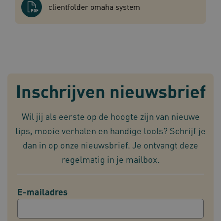
clientfolder omaha system
UMB_SESSION
www.omahasystem.nl
Sess
BCSessionID
vilans.blueconic.net
1 jaa
maa
Inschrijven nieuwsbrief
Wil jij als eerste op de hoogte zijn van nieuwe
tips, mooie verhalen en handige tools? Schrijf je
AWSALBCORS
1 w
Amazon.com Inc.
m484.omahasystem.nl
dan in op onze nieuwsbrief. Je ontvangt deze
Google Privacy Policy
regelmatig in je mailbox.
E-mailadres
VISITOR_PRIVACY_METADATA
5 maan
YouTube
wek
.youtube.com