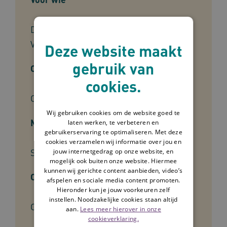
Docenten, Studenten, Verzorgenden,
Verpleegkundigen
Deze website maakt
gebruik van
Cliëntgroep
cookies.
Ouderen, Cliënten
Wij gebruiken cookies om de website goed te
Mate van ervaring
laten werken, te verbeteren en
gebruikerservaring te optimaliseren. Met deze
cookies verzamelen wij informatie over jou en
Starter
jouw internetgedrag op onze website, en
mogelijk ook buiten onze website. Hiermee
kunnen wij gerichte content aanbieden, video’s
Ontwikkelaar
afspelen en sociale media content promoten.
Hieronder kun je jouw voorkeuren zelf
instellen. Noodzakelijke cookies staan altijd
Omaha System Support
aan.
Lees meer hierover in onze
cookieverklaring.