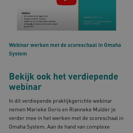
x-ms-routing-name
59 mi
Microsoft
57 sec
.www.omahasystem.nl
ARRAffinity
Sess
Microsoft
Corporation
Webinar werken met de scoreschaal in Omaha
.www.omahasystem.nl
System
Bekijk ook het verdiepende
webinar
ASLBSA
www.omahasystem.nl
Sess
In dit verdiepende praktijkgerichte webinar
nemen Marieke Goris en Rianneke Mulder je
verder mee in het werken met de scoreschaal in
Omaha System. Aan de hand van complexe