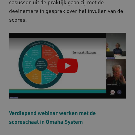
casussen uit de praktijk gaan zij met de
CookieScriptConsent
1 ja
CookieScript
deelnemers in gesprek over het invullen van de
www.omahasystem.nl
scores.
__Secure-YNID
.youtube.com
5 maan
wek
__Secure-ROLLOUT_TOKEN
.youtube.com
5 maan
wek
ARRAffinitySameSite
Sess
Microsoft
Corporation
.www.omahasystem.nl
Verdiepend webinar werken met de
ASLBSACORS
www.omahasystem.nl
Sess
scoreschaal in Omaha System