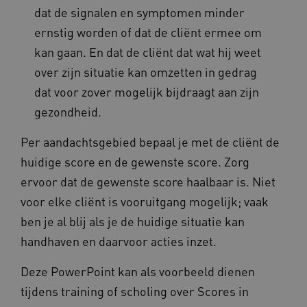
dat de signalen en symptomen minder
Deze functionele en technische cookies zorgen
ernstig worden of dat de cliënt ermee om
ervoor dat de website werkt. Deze cookies
worden altijd geplaatst en maken geen inbreuk
kan gaan. En dat de cliënt dat wat hij weet
op uw privacy.
over zijn situatie kan omzetten in gedrag
Naam
Provider
/
Domein
Verval
dat voor zover mogelijk bijdraagt aan zijn
UMB_SESSION
www.omahasystem.nl
Sess
gezondheid.
Per aandachtsgebied bepaal je met de cliënt de
huidige score en de gewenste score. Zorg
BCSessionID
vilans.blueconic.net
1 jaa
maa
ervoor dat de gewenste score haalbaar is. Niet
voor elke cliënt is vooruitgang mogelijk; vaak
ben je al blij als je de huidige situatie kan
handhaven en daarvoor acties inzet.
AWSALBCORS
1 w
Amazon.com Inc.
m484.omahasystem.nl
Deze PowerPoint kan als voorbeeld dienen
Google Privacy Policy
tijdens training of scholing over Scores in