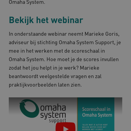
Omaha System.
Bekijk het webinar
VISITOR_PRIVACY_METADATA
5 maan
YouTube
wek
.youtube.com
In onderstaande webinar neemt Marieke Goris,
adviseur bij stichting Omaha System Support, je
mee in het werken met de scoreschaal in
Omaha System. Hoe moet je de scores invullen
zodat het jou helpt in je werk? Marieke
beantwoordt veelgestelde vragen en zal
TiPMix
.www.omahasystem.nl
59 mi
praktijkvoorbeelden laten zien.
57 sec