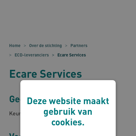
Home
Over de stichting
Partners
ECD-leveranciers
Ecare Services
Ecare Services
Gecertificeerd?
Deze website maakt
gebruik van
Keurmerk ontvangen
cookies.