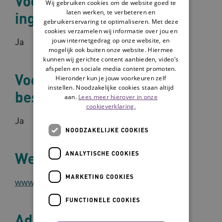
Voorbeeldzorgplan
Wij gebruiken cookies om de website goed te
laten werken, te verbeteren en
ingebouwd?
gebruikerservaring te optimaliseren. Met deze
cookies verzamelen wij informatie over jou en
Ja
jouw internetgedrag op onze website, en
mogelijk ook buiten onze website. Hiermee
kunnen wij gerichte content aanbieden, video’s
afspelen en sociale media content promoten.
Voorbeeldzorgplan
Hieronder kun je jouw voorkeuren zelf
instellen. Noodzakelijke cookies staan altijd
beschikbaar?
aan.
Lees meer hierover in onze
cookieverklaring.
Ja
NOODZAKELIJKE COOKIES
Website
ANALYTISCHE COOKIES
MARKETING COOKIES
www.ecare.nl
FUNCTIONELE COOKIES
Adres