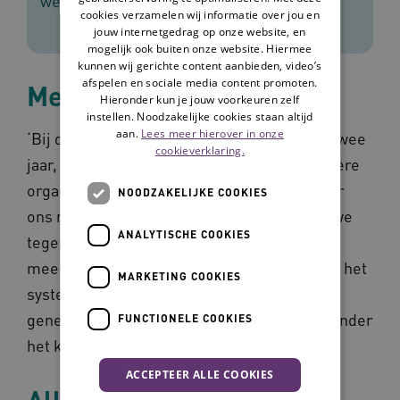
werken met Omaha System?’
cookies verzamelen wij informatie over jou en
jouw internetgedrag op onze website, en
mogelijk ook buiten onze website. Hiermee
kunnen wij gerichte content aanbieden, video’s
afspelen en sociale media content promoten.
Meerdere kopjes
Hieronder kun je jouw voorkeuren zelf
instellen. Noodzakelijke cookies staan altijd
aan.
Lees meer hierover in onze
‘Bij de Omring gebruiken we Omaha sinds twee
cookieverklaring.
jaar, al heb ik de cursus gevolgd bij een andere
organisatie waar ik eerst werkte. Het is voor
NOODZAKELIJKE COOKIES
ons nog steeds wat zoeken. Veel zaken die we
ANALYTISCHE COOKIES
tegenkomen in de zorg, kunnen onder
meerdere kopjes weggeschreven worden in het
MARKETING COOKIES
systeem. Bij twijfel ben je daardoor al snel
geneigd om veel informatie te registreren onder
FUNCTIONELE COOKIES
het kopje “overig”.’
ACCEPTEER ALLE COOKIES