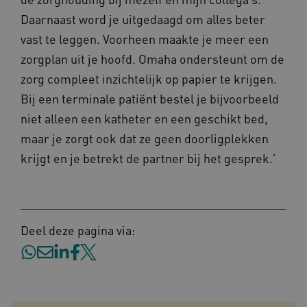
Daarnaast word je uitgedaagd om alles beter
vast te leggen. Voorheen maakte je meer een
zorgplan uit je hoofd. Omaha ondersteunt om de
zorg compleet inzichtelijk op papier te krijgen.
AWSALBCORS
1 w
Amazon.com Inc.
m484.omahasystem.nl
Bij een terminale patiënt bestel je bijvoorbeeld
Google Privacy Policy
niet alleen een katheter en een geschikt bed,
maar je zorgt ook dat ze geen doorligplekken
krijgt en je betrekt de partner bij het gesprek.’
VISITOR_PRIVACY_METADATA
5 maan
YouTube
wek
.youtube.com
Deel deze pagina via: