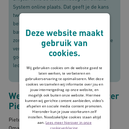
System online plaats. Dat geeft je de kans
twee interessante webinars toch nog te
bekijken. Wil je weten hoe Zorgbalans de
Deze website maakt
basis op orde bracht? Of hoe een
zorginhoudelijk dashboard je kan helpen de
gebruik van
verandering in de gezondheid van je cliënt
cookies.
goed te volgen? Kijk dan de online
ledenmiddag terug.
Wij gebruiken cookies om de website goed te
laten werken, te verbeteren en
gebruikerservaring te optimaliseren. Met deze
cookies verzamelen wij informatie over jou en
jouw internetgedrag op onze website, en
Welkom vanuit de voorzitter
mogelijk ook buiten onze website. Hiermee
kunnen wij gerichte content aanbieden, video’s
Pieterbas Lalleman
afspelen en sociale media content promoten.
Hieronder kun je jouw voorkeuren zelf
instellen. Noodzakelijke cookies staan altijd
Pieterbas Lalleman, voorzitter van stichting
aan.
Lees meer hierover in onze
Omaha System support neemt je mee in zijn
cookieverklaring.