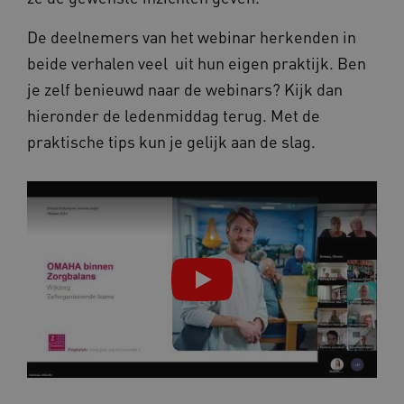
De deelnemers van het webinar herkenden in
beide verhalen veel uit hun eigen praktijk. Ben
je zelf benieuwd naar de webinars? Kijk dan
VISITOR_PRIVACY_METADATA
5 maan
YouTube
wek
.youtube.com
hieronder de ledenmiddag terug. Met de
praktische tips kun je gelijk aan de slag.
TiPMix
.www.omahasystem.nl
59 mi
57 sec