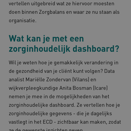
Marketing cookies
Functionele cookies
vertellen uitgebreid wat ze hiervoor moesten
doen binnen Zorgbalans en waar ze nu staan als
Deze functionele en technische cookies zorgen
ervoor dat de website werkt. Deze cookies
organisatie.
worden altijd geplaatst en maken geen inbreuk
op uw privacy.
Wat kan je met een
Naam
Provider
/
Domein
Verval
UMB_SESSION
www.omahasystem.nl
Sess
zorginhoudelijk dashboard?
Wil je weten hoe je gemakkelijk verandering in
de gezondheid van je cliënt kunt volgen? Data
BCSessionID
vilans.blueconic.net
1 jaa
maa
analist Mariëlle Zondervan (Vilans) en
wijkverpleegkundige Anita Bosman (Icare)
nemen je mee in de mogelijkheden van het
zorginhoudelijke dashboard. Ze vertellen hoe je
zorginhoudelijke gegevens - die je dagelijks
AWSALBCORS
1 w
Amazon.com Inc.
m484.omahasystem.nl
vastlegt in het ECD - zichtbaar kan maken, zodat
Google Privacy Policy
ze de gewenste inzichten geven.