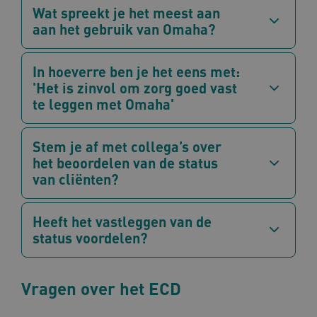
Wat spreekt je het meest aan
ARRAffinity
Sess
Microsoft
Corporation
aan het gebruik van Omaha?
.www.omahasystem.nl
In hoeverre ben je het eens met:
'Het is zinvol om zorg goed vast
te leggen met Omaha'
ASLBSA
www.omahasystem.nl
Sess
Stem je af met collega’s over
het beoordelen van de status
van cliënten?
Heeft het vastleggen van de
status voordelen?
CookieScriptConsent
1 ja
CookieScript
www.omahasystem.nl
Vragen over het ECD