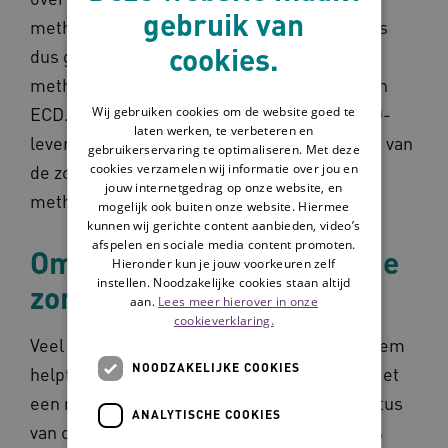
gebruik van
methodiek Omaha System. Omaha System is
cookies.
dus geen digitaal zorgdossier, maar een
methodiek die ingebouwd kan worden in een
ECD. Hoe je dat doet, verschilt vaak per ECD-
Wij gebruiken cookies om de website goed te
laten werken, te verbeteren en
leverancier. In de wijkverpleging maakt 80% van
gebruikerservaring te optimaliseren. Met deze
cookies verzamelen wij informatie over jou en
de zorgorganisaties gebruik van deze
jouw internetgedrag op onze website, en
methodiek.
mogelijk ook buiten onze website. Hiermee
kunnen wij gerichte content aanbieden, video’s
afspelen en sociale media content promoten.
Omaha System helpt om de
Hieronder kun je jouw voorkeuren zelf
instellen. Noodzakelijke cookies staan altijd
zorg te verbeteren
aan.
Lees meer hierover in onze
cookieverklaring.
Veel van jullie gaven aan dat het Omaha System
NOODZAKELIJKE COOKIES
helpt om de zorg te verbeteren. Ruim 85% ziet
een meerwaarde. Het vastleggen van de status
ANALYTISCHE COOKIES
van cliënten wordt daarbij vaak genoemd als