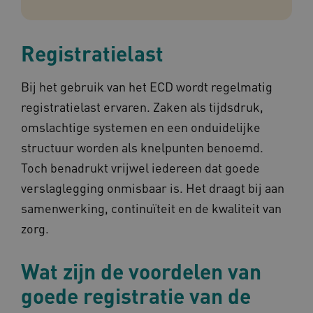
UMB_SESSION
www.omahasystem.nl
Sess
Registratielast
Bij het gebruik van het ECD wordt regelmatig
BCSessionID
vilans.blueconic.net
1 jaa
maa
registratielast ervaren. Zaken als tijdsdruk,
omslachtige systemen en een onduidelijke
structuur worden als knelpunten benoemd.
Toch benadrukt vrijwel iedereen dat goede
AWSALBCORS
1 w
verslaglegging onmisbaar is. Het draagt bij aan
Amazon.com Inc.
m484.omahasystem.nl
samenwerking, continuïteit en de kwaliteit van
Google Privacy Policy
zorg.
Wat zijn de voordelen van
goede registratie van de
VISITOR_PRIVACY_METADATA
5 maan
YouTube
wek
.youtube.com