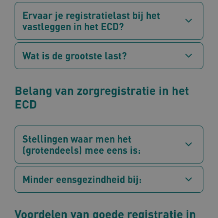
Ervaar je registratielast bij het
__Secure-YNID
.youtube.com
5 maan
wek
vastleggen in het ECD?
__Secure-ROLLOUT_TOKEN
.youtube.com
5 maan
wek
Wat is de grootste last?
ARRAffinitySameSite
Sess
Microsoft
Corporation
.www.omahasystem.nl
Belang van zorgregistratie in het
ECD
ASLBSACORS
www.omahasystem.nl
Sess
Stellingen waar men het
(grotendeels) mee eens is:
Minder eensgezindheid bij:
AWSALBCORS
1 w
Amazon.com Inc.
vilans.blueconic.net
Voordelen van goede registratie in