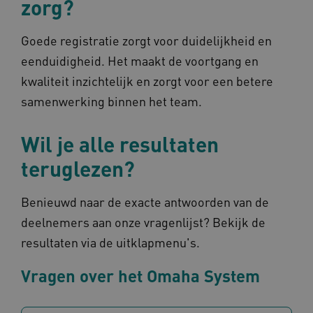
zorg?
Goede registratie zorgt voor duidelijkheid en
eenduidigheid. Het maakt de voortgang en
kwaliteit inzichtelijk en zorgt voor een betere
samenwerking binnen het team.
TiPMix
.www.omahasystem.nl
59 mi
57 sec
Wil je alle resultaten
teruglezen?
Benieuwd naar de exacte antwoorden van de
deelnemers aan onze vragenlijst? Bekijk de
x-ms-routing-name
59 mi
Microsoft
resultaten via de uitklapmenu's.
57 sec
.www.omahasystem.nl
Vragen over het Omaha System